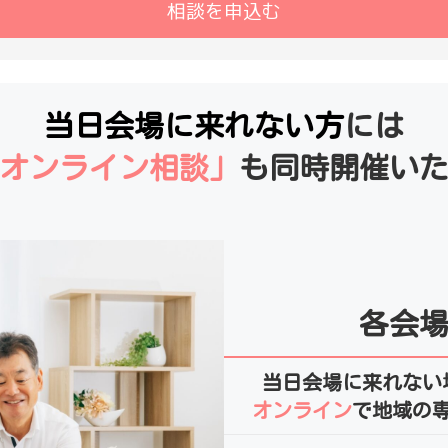
相談を申込む
当日会場に来れない方
には
オンライン相談」
も同時開催い
各会場
当日会場に来れない
オンライン
で地域の