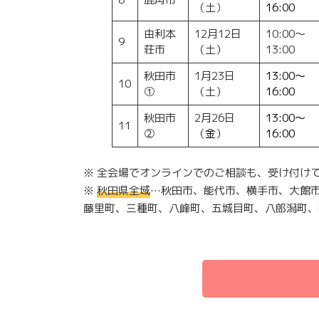
（土）
16:00
由利本
12月12日
10:00～
9
荘市
（土）
13:00
秋田市
1月23日
13:00～
10
①
（土）
16:00
秋田市
2月26日
13:00～
11
②
（
金
）
16:00
※ 全会場でオンラインでのご相談も、受け付け
※
秋田県全域
…秋田市、能代市、横手市、大館
藤里町、三種町、八峰町、五城目町、八郎潟町、