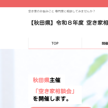
コ
ナ
ン
ビ
空き家のお悩みごと 専門家に相談してみませんか？
テ
ゲ
ン
ー
【秋田県】令和８年度 空き家
ツ
シ
へ
ョ
ス
ン
キ
に
TOP
開
ッ
移
プ
動
秋田県
主催
「空き家相談会」
を開催します。