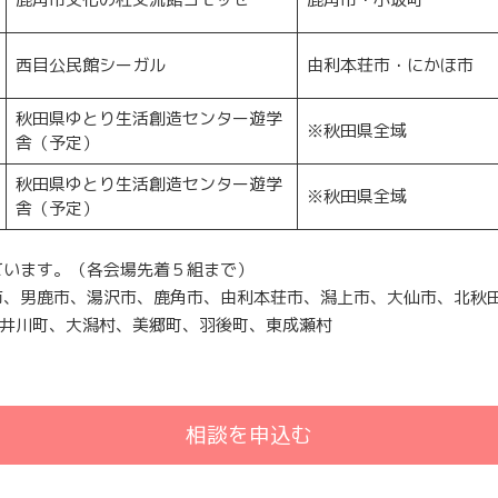
西目公民館シーガル
由利本荘市・にかほ市
秋田県ゆとり生活創造センター遊学
※秋田県全域
舎（予定）
秋田県ゆとり生活創造センター遊学
※秋田県全域
舎（予定）
ています。（各会場先着５組まで）
市、男鹿市、湯沢市、鹿角市、由利本荘市、潟上市、大仙市、北秋
井川町、大潟村、美郷町、羽後町、東成瀬村
相談を申込む