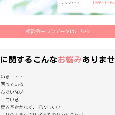
2026/7/3
す！
【大仙市・仙北
相談会チラシデータはこちら
に関する
こんな
お悩み
ありませ
ている・・・
に困っている
済んでいない
なっている
に戻る予定がなく、手放したい