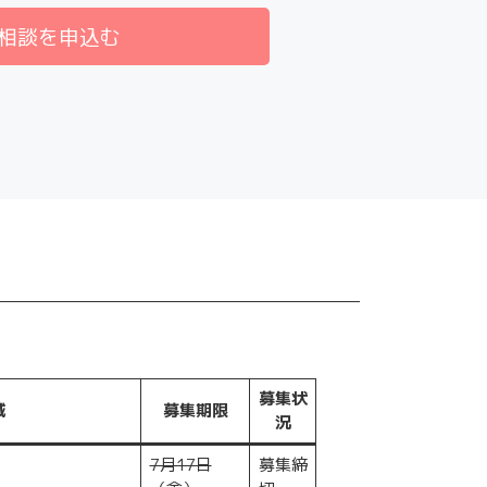
相談を申込む
募集状
域
募集期限
況
7月17日
募集締