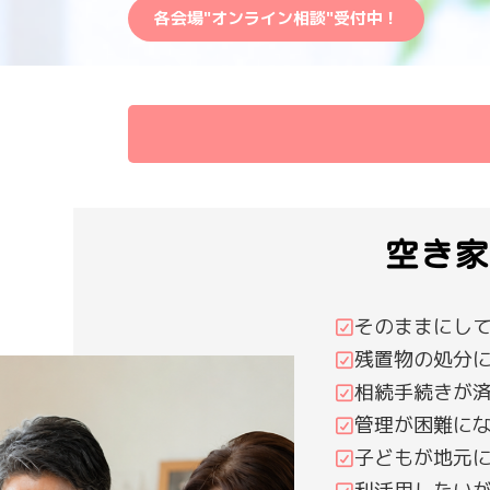
2026/7/10
市会場・参加者募集中！
【横手市】8月8日開催しま
各会場"オンライン相談"受付中！
空き家
そのままにし
残置物の処分
相続手続きが
管理が困難に
子どもが地元