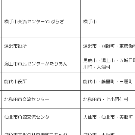
横手市交流センターY2ぷらざ
横手市
湯沢市役所
湯沢市・羽後町・東成瀬
男鹿市・潟上市・五城目
潟上市市民センターかたりあん
川町・大潟村
能代市役所
能代市・藤里町・三種町
北秋田市交流センター
北秋田市・上小阿仁村
仙北市角館交流センタ－
大仙市・仙北市・美郷町
鹿角市文化の杜交流館コモッセ
鹿角市・小坂町