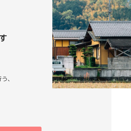
す
、
行う、